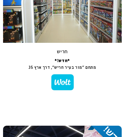
חריש
*חדש!*
מתחם "מור בעיר חריש", דרך ארץ 35