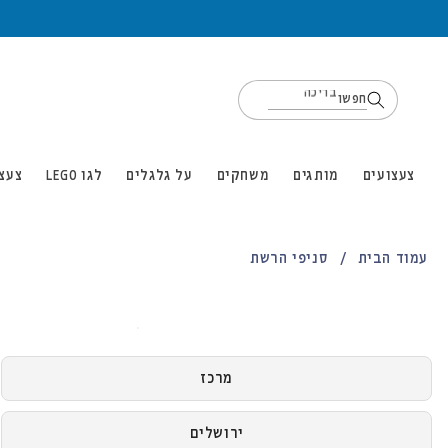
דילוג
לתוכן
חפשו
לגו
צעצועים
מותגים
משחקים
על גלגלים
לגו LEGO
צעצו
עמוד הבית
סניפי הרשת
מרכז
ירושלים