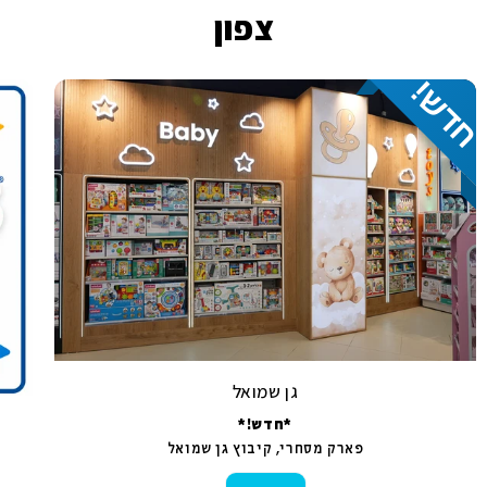
צפון
גן שמואל
*חדש!*
פארק מסחרי, קיבוץ גן שמואל