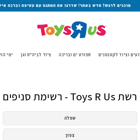
משלוח עד הבית חינם בקנייה מעל 499.90₪
עים וציוד לקטנטנים
ספורט ים ובריכה
ציוד לביה״ס וגן
ימי הו
רשת Toys R Us - רשימת סניפים
שפלה
צפון