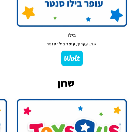
בילו
א.ת. עקרון, עופר בילו סנטר
שרון